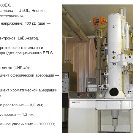
00EX.
страна
— JEOL, Япония.
рактеристики:
напряжение: 400 кВ (шаг —
ектронов: LaB6-катод.
ргетического фильтра и
ра (для прецизионного EELS
 линза (UHP-40):
иент сферической аберрации —
иент хроматической аберрации
м;
е расстояние — 3,2 мм;
усировки — 1,2 нм;
льное увеличение — 1200000;