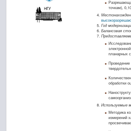
Разрешающая
точкам), 0,1
Местонахожден
высокоразрешаю
Год модернизаци
Балансовая ст
Предоставляемы
Исследован
электронной
планарных с
Проведение 
твердотельн
Количествен
обработки о
Нанострукту
самоорганиз
Используемые м
Методика ко
измерений х
просвечиваю