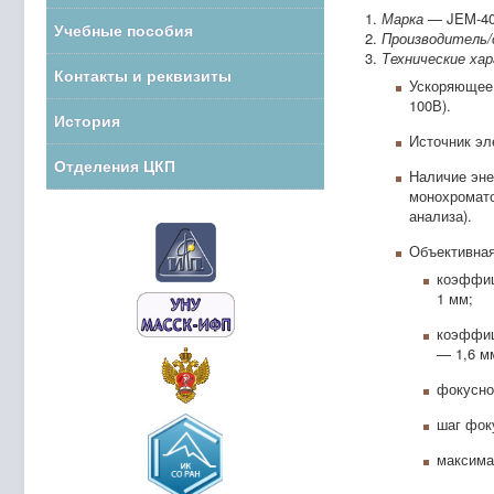
Марка
— JEM-40
Учебные пособия
Производитель/
Технические ха
Контакты и реквизиты
Ускоряющее 
100В).
История
Источник эл
Отделения ЦКП
Наличие эне
монохромато
анализа).
Объективная
коэффиц
1 мм;
коэффиц
— 1,6 м
фокусно
шаг фок
максима