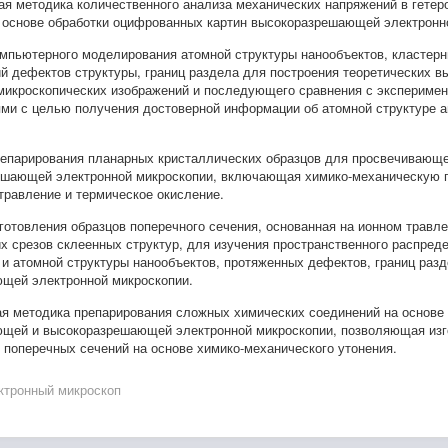
я методика количественного анализа механических напряжений в гетер
 основе обработки оцифрованных картин высокоразрешающей электронн
мпьютерного моделирования атомной структуры нанообъектов, кластер
й дефектов структуры, границ раздела для построения теоретических 
микроскопических изображений и последующего сравнения с экспериме
ми с целью получения достоверной информации об атомной структуре 
епарирования планарных кристаллических образцов для просвечивающе
шающей электронной микроскопии, включающая химико-механическую п
травление и термическое окисление.
готовления образцов поперечного сечения, основанная на ионном травле
х срезов склеенных структур, для изучения пространственного распред
и атомной структуры нанообъектов, протяженных дефектов, границ раз
щей электронной микроскопии.
я методика препарирования сложных химических соединений на основе
щей и высокоразрешающей электронной микроскопии, позволяющая изг
 поперечных сечений на основе химико-механического утонения.
тронный микроскоп