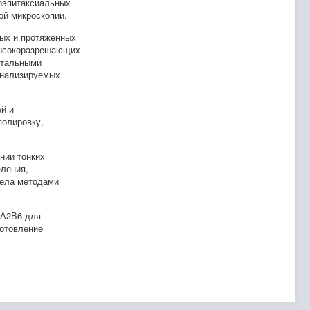
оэпитаксиальных
ой микроскопии.
ных и протяженных
высокоразрешающих
нтальными
анализируемых
й и
олировку,
нии тонких
еления,
дела методами
 А2В6 для
отовление