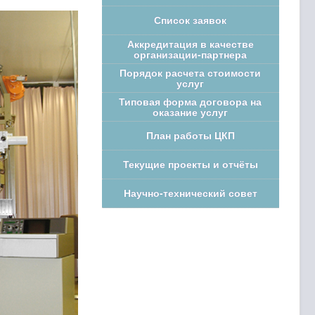
Список заявок
Аккредитация в качестве
организации-партнера
Порядок расчета стоимости
услуг
Типовая форма договора на
оказание услуг
План работы ЦКП
Текущие проекты и отчёты
Научно-технический совет