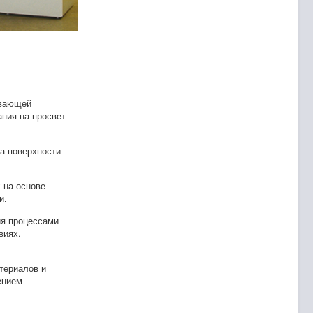
ивающей
ния на просвет
а поверхности
 на основе
и.
ия процессами
виях.
териалов и
ением