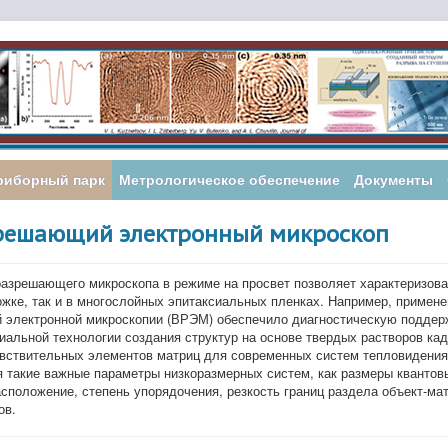
риборный парк
Метрологическое обеспечение
Документы
решающий электронный микроскоп
азрешающего микроскопа в режиме на просвет позволяет характеризова
жке, так и в многослойных эпитаксиальных пленках. Например, примене
электронной микроскопии (ВРЭМ) обеспечило диагностическую поддер
иальной технологии создания структур на основе твердых растворов кад
вствительных элементов матриц для современных систем тепловидени
такие важные параметры низкоразмерных систем, как размеры квантовы
сположение, степень упорядочения, резкость границ раздела объект-ма
ов.