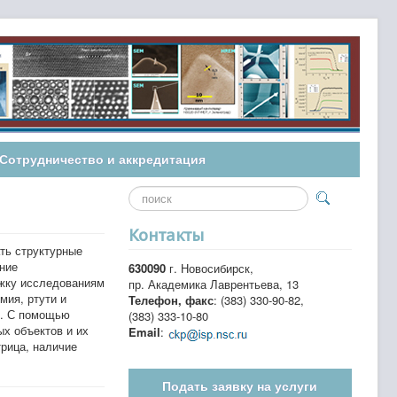
Сотрудничество и аккредитация
Искать...
Контакты
ть структурные
ние
630090
г. Новосибирск,
жку исследованиям
пр. Академика Лаврентьева, 13
мия, ртути и
Телефон, факс
: (383) 330-90-82,
я. С помощью
(383) 333-10-80
х объектов и их
Email
:
трица, наличие
Подать заявку на услуги