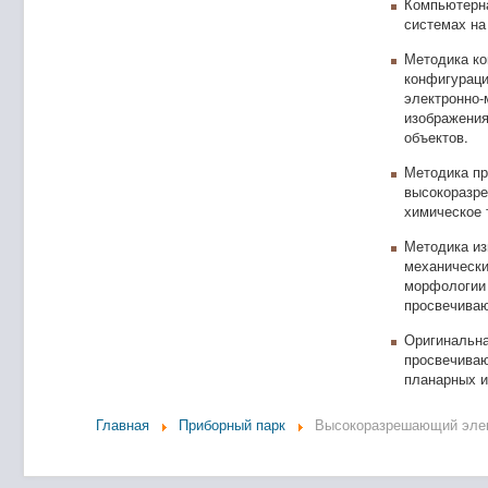
Компьютерна
системах на
Методика ко
конфигураци
электронно-
изображения
объектов.
Методика пр
высокоразре
химическое 
Методика из
механически
морфологии 
просвечиваю
Оригинальна
просвечиваю
планарных и
Главная
Приборный парк
Высокоразрешающий элек