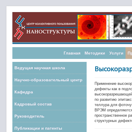
Главная
Методики
Услуги
П
Ведущая научная школа
Высокораз
Научно-образовательный центр
Применение высокор
дефекты как в подло
Кафедра
высокоразрешающей 
по развитию эпитакс
Кадровый состав
теллура для фоточу
ВРЭМ определяются 
пространственное ра
Руководитель
структурных дефект
Публикации и патенты