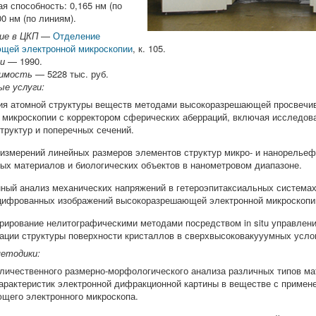
 способность: 0,165 нм (по
00 нм (по линиям).
ие в ЦКП
—
Отделение
щей электронной микроскопии
, к. 105.
и
— 1990.
оимость
— 5228 тыс. руб.
е услуги:
ия атомной структуры веществ методами высокоразрешающей просвеч
 микроскопии с корректором сферических аберраций, включая исследова
труктур и поперечных сечений.
измерений линейных размеров элементов структур микро- и нанорельеф
ых материалов и биологических объектов в нанометровом диапазоне.
ный анализ механических напряжений в гетероэпитаксиальных системах
цифрованных изображений высокоразрешающей электронной микроскопи
рирование нелитографическими методами посредством in situ управлен
ации структуры поверхности кристаллов в сверхвысоковакууумных усло
етодики:
личественного размерно-морфологического анализа различных типов ма
арактеристик электронной дифракционной картины в веществе с примен
щего электронного микроскопа.