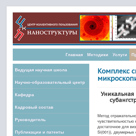
Главная
Методики
Услуги
П
Ведущая научная школа
Комплекс с
микроскоп
Научно-образовательный центр
Уникальная 
Кафедра
субангст
Кадровый состав
Метод отражательно
Руководитель
чувствительностью 
достаточное для виз
Публикации и патенты
Si(001)), двумерных