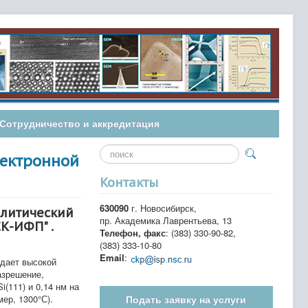
Сотрудничество и аккредитация
Искать...
лектронной
Контакты
630090
г. Новосибирск,
алитический
пр. Академика Лаврентьева, 13
К-ИФП" .
Телефон, факс
: (383) 330-90-82,
(383) 333-10-80
Email
:
адает высокой
азрешение,
(111) и 0,14 нм на
ер, 1300°С).
Подать заявку на услуги