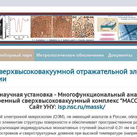
риборный парк
Метрологическое обеспечение
Документы
верхвысоковакуумной отражательной э
ии
научная установка - Многофункциональный ан
ремный сверхвысоковакуумный комплекс "МАСС
Сайт УНУ:
isp.nsc.ru/massk/
й электронной микроскопии (ОЭМ), не имеющий аналогов в России, обл
к элементам структуры поверхности и обеспечивает пространственное р
уализации индивидуальных моноатомных ступеней (высотой 0,31 нм на Si
 островков и сверхструктурных доменов при высокой температуре (наприм