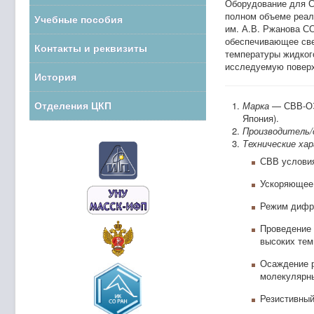
Оборудование для С
полном объеме реали
Учебные пособия
им. А.В. Ржанова С
обеспечивающее свер
Контакты и реквизиты
температуры жидког
исследуемую поверх
История
Отделения ЦКП
Марка
— СВВ-ОЭ
Япония).
Производитель/
Технические ха
СВВ условия
Ускоряющее 
Режим дифра
Проведение
высоких тем
Осаждение р
молекулярны
Резистивный 