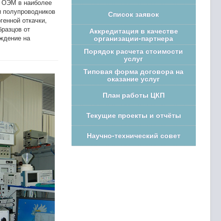
В ОЭМ в наиболее
и полупроводников
Список заявок
енной откачки,
бразцов от
Аккредитация в качестве
ждение на
организации-партнера
Порядок расчета стоимости
услуг
Типовая форма договора на
оказание услуг
План работы ЦКП
Текущие проекты и отчёты
Научно-технический совет