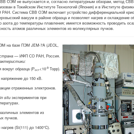
ВВ ОЭМ не выпускается и, согласно литературным обзорам, метод СВ
зован в Токийском Институте Технологий (Япония) и в Институте физик
О РАН. Система СВВ ОЭМ включает устройство дифференциальной криог
хвысокий вакуум в районе образца и позволяет нагрев и охлаждение о
о азота до температуры плавления; имеется возможность проводить оса
ность атомов различных элементов из молекулярных пучков.
М на базе ПЭМ JEM-7A (JEOL,
страна
— ИФП СО РАН, Россия.
рактеристики:
-9
 вокруг образца (Р
<10
Торр).
ост
напряжение до 150 кВ.
кции отраженных электронов.
in situ
экспериментов при
пературах.
азличных элементов из
х пучков.
нагрев (Si(111) до 1400°C).