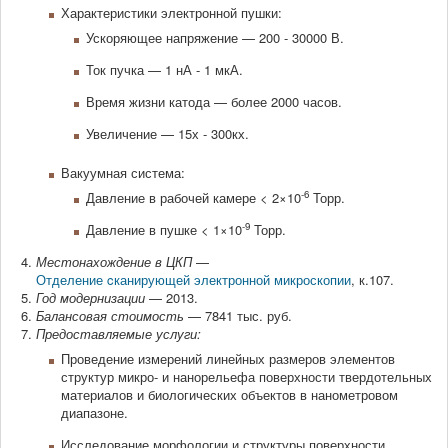
Кафедра
Характеристики электронной пушки:
Ускоряющее напряжение — 200 - 30000 В.
Кадровый состав
Ток пучка — 1 нА - 1 мкА.
Руководитель
Время жизни катода — более 2000 часов.
Публикации и патенты
Увеличение — 15х - 300кх.
Учебные пособия
Вакуумная система:
-6
Давление в рабочей камере < 2×10
Торр.
Контакты и реквизиты
-9
Давление в пушке < 1×10
Торр.
История
Местонахождение в ЦКП
—
Отделение cканирующей электронной микроскопии
, к.107.
Отделения ЦКП
Год модернизации
— 2013.
Балансовая стоимость
— 7841 тыс. руб.
Предоставляемые услуги:
Проведение измерений линейных размеров элементов
структур микро- и нанорельефа поверхности твердотельных
материалов и биологических объектов в нанометровом
диапазоне.
Исследование морфологии и структуры поверхности