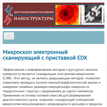
Главная
Микроскоп электронный
сканирующий с приставкой ЕDX
Методики
Услуги
Эффективным и информативным методом структурного анализа
поверхности является сканирующая электронная микроскопия
Приборный парк
(СЭМ). Этот метод, не являясь разрушающим методом, позволяет
оперативно проводить количественный морфологический анализ и
измерение линейных размеров микрорельефа поверхности
Метрологическое обеспечение
твердотельных структур с разрешением до одного нанометра.
Применение источника полевой эмиссий для формирования
Документы
диагностического пучка, позволяет сканирующей электронной
микроскопии визуализировать неоднородности рельефа в пределах
Сотрудничество и аккредитация