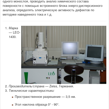
одного монослоя, проводить анализ химического состава
поверхности с помощью встроенного блока энерго-дисперсионного
анализа, определять электрическую активность дефектов по
Подать заявку на услуги
методике наведенного тока и т.д.
Список заявок
Марка
Аккредитация в качестве организации-партнера
— LEO-
1430.
Порядок расчета стоимости услуг
Типовая форма договора на оказание услуг
План работы ЦКП
Текущие проекты и отчёты
Научно-технический совет
Производитель/страна
— Zeiss, Германия.
Технические характеристики:
Ведущая научная школа
Пространственное разрешение — 3,5 нм.
Научно-образовательный центр
Угол наклона образца 0° - 90°.