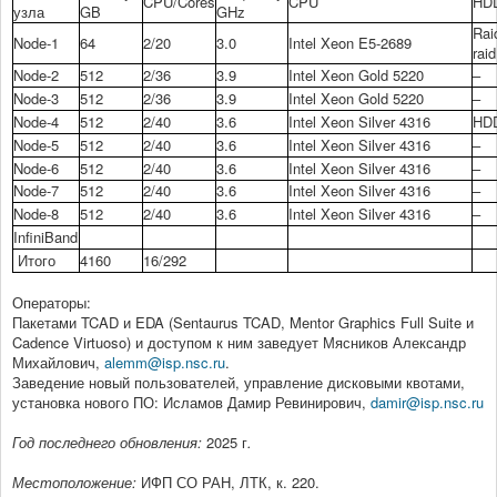
CPU/Cores
CPU
HD
Кафедра
узла
GB
GHz
Rai
Node-1
64
2/20
3.0
Intel Xeon E5-2689
Кадровый состав
rai
Node-2
512
2/36
3.9
Intel Xeon Gold 5220
–
Руководитель
Node-3
512
2/36
3.9
Intel Xeon Gold 5220
–
Node-4
512
2/40
3.6
Intel Xeon Silver 4316
HD
Публикации и патенты
Node-5
512
2/40
3.6
Intel Xeon Silver 4316
–
Node-6
512
2/40
3.6
Intel Xeon Silver 4316
–
Учебные пособия
Node-7
512
2/40
3.6
Intel Xeon Silver 4316
–
Node-8
512
2/40
3.6
Intel Xeon Silver 4316
–
Контакты и реквизиты
InfiniBand
Итого
4160
16/292
История
Операторы:
Отделения ЦКП
Пакетами TCAD и EDA (Sentaurus TCAD, Mentor Graphics Full Suite и
Cadence Virtuoso) и доступом к ним заведует Мясников Александр
Михайлович,
alemm@isp.nsc.ru
.
Заведение новый пользователей, управление дисковыми квотами,
установка нового ПО: Исламов Дамир Ревинирович,
damir@isp.nsc.ru
Год последнего обновления:
2025 г
.
Местоположение:
ИФП СО РАН, ЛТК, к. 220.