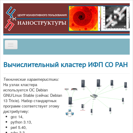
Главная
Вычислительный кластер ИФП СО РАН
Методики
Технические характеристики:
Услуги
На узлах кластера
используется ОС Debian
GNU/Linux Stable (сейчас Debian
Приборный парк
13 Trixie). Набор стандартных
программ соответствует этому
Метрологическое обеспечение
дистрибутиву:
gcc 14,
Документы
python 3.13,
perl 5.40,
Сотрудничество и аккредитация
ruby 3.3,