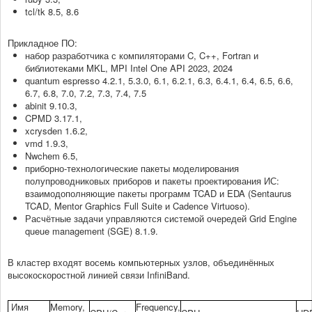
tcl/tk 8.5, 8.6
Подать заявку на услуги
Прикладное ПО:
набор разработчика с компиляторами C, C++, Fortran и
Список заявок
библиотеками MKL, MPI Intel One API 2023, 2024
quantum espresso 4.2.1, 5.3.0, 6.1, 6.2.1, 6.3, 6.4.1, 6.4, 6.5, 6.6,
Аккредитация в качестве организации-партнера
6.7, 6.8, 7.0, 7.2, 7.3, 7.4, 7.5
abinit 9.10.3,
Порядок расчета стоимости услуг
CPMD 3.17.1,
xcrysden 1.6.2,
Типовая форма договора на оказание услуг
vmd 1.9.3,
Nwchem 6.5,
приборно-технологические пакеты моделирования
План работы ЦКП
полупроводниковых приборов и пакеты проектирования ИС:
взаимодополняющие пакеты программ TCAD и EDA (Sentaurus
Текущие проекты и отчёты
TCAD, Mentor Graphics Full Suite и Cadence Virtuoso).
Расчётные задачи управляются системой очередей Grid Engine
Научно-технический совет
queue management (SGE) 8.1.9.
Ведущая научная школа
В кластер входят восемь компьютерных узлов, объединённых
высокоскоростной линией связи InfiniBand.
Научно-образовательный центр
Имя
Memory,
Frequency,