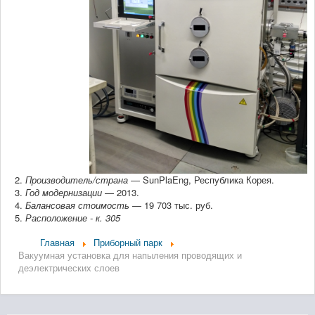
Подать заявку на услуги
Список заявок
Аккредитация в качестве организации-партнера
Порядок расчета стоимости услуг
Типовая форма договора на оказание услуг
План работы ЦКП
Производитель/страна
— SunPlaEng, Республика Корея.
Год модернизации
— 2013.
Текущие проекты и отчёты
Балансовая стоимость
— 19 703 тыс. руб.
Расположение - к. 305
Научно-технический совет
Главная
Приборный парк
Вакуумная установка для напыления проводящих и
Ведущая научная школа
деэлектрических слоев
Научно-образовательный центр