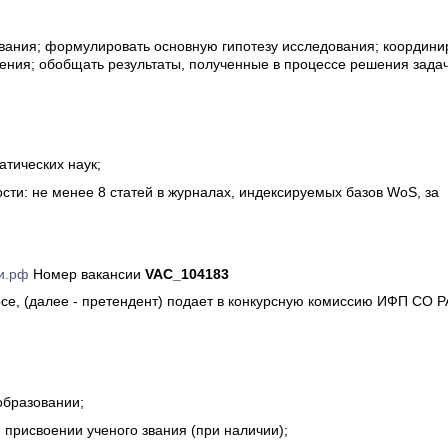
вания; формулировать основную гипотезу исследования; координи
ения; обобщать результаты, полученные в процессе решения зада
атических наук;
сти: не менее 8 статей в журналах, индексируемых базов WoS, за
и.рф
Номер вакансии
VAC_104183
рсе, (далее - претендент) подает в конкурсную комиссию ИФП СО 
образовании;
 присвоении ученого звания (при наличии);