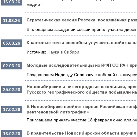
16.03.26
медиа»
Стратегическая сессия Ростеха, посвящённая ра
11.03.26
В пленарном заседании сессии принял участие дире
Квантовые точки способны улучшить свойства э
05.03.26
Источник:
Наука в Сибири
Молодые исследовательницы из ИФП СО РАН при
02.03.26
Поздравляем Надежду Соловову с победой в конкурсе
Новосибирские и нижегородские школьники, преп
25.02.26
Русского географического общества побывали на
В Новосибирске пройдет первая Российская кон
17.02.26
рентгеновской литографии»
Приглашаем принять участие 18 февраля очно или
о
В правительстве Новосибирской области вручил
16.02.26