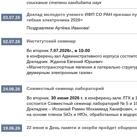
соискание степени кандидата наук
Доклад молодого ученого ИФП СО РАН признан л
03.07.26
гибкая электроника 2026»
Поздравляем Артёма Иванова!
Институтский семинар
02.07.26
Во вторник
7.07.2026г., в 10-00
в конференц-зал Административного корпуса состоит
Докладчик: Жданов Евгений Юрьевич
«Магнетотранспортные явления в латерально структ
двумерным электронным газом»
Совместный семинар лабораторий
24.06.26
Во вторник,
30 июня 2026 г.
в конференц-зале ЛТК в 1
состоится Совместный семинар лабораторий № 5 и 1
Докладчик – Исхакзай Рамин Мохаммад Ханифович, 
на основе пленок SiOx и HfOx, обработанных в водор
22 июня в День памяти и скорби пройдет общеро
19.06.26