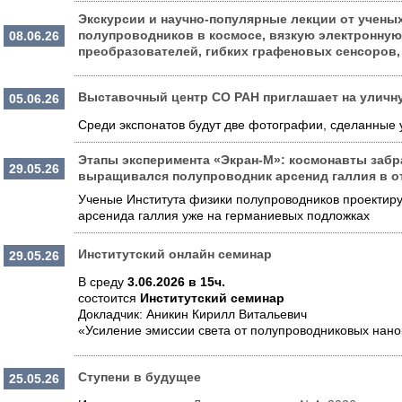
Экскурсии и научно-популярные лекции от ученых
полупроводников в космосе, вязкую электронную
08.06.26
преобразователей, гибких графеновых сенсоров,
Выставочный центр СО РАН приглашает на уличн
05.06.26
Среди экспонатов будут две фотографии, сделанные
Этапы эксперимента «Экран-М»: космонавты забр
29.05.26
выращивался полупроводник арсенид галлия в о
Ученые Института физики полупроводников проекти
арсенида галлия уже на германиевых подложках
Институтский онлайн семинар
29.05.26
В среду
3.06.2026 в 15ч.
состоится
Институтский семинар
Докладчик: Аникин Кирилл Витальевич
«Усиление эмиссии света от полупроводниковых нано
Ступени в будущее
25.05.26