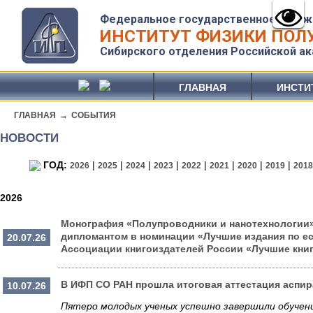
Федеральное государственное бюдж
ИНСТИТУТ ФИЗИКИ ПОЛУ
Сибирского отделения Российской ак
ГЛАВНАЯ
ИНСТИ
ГЛАВНАЯ
→
СОБЫТИЯ
НОВОСТИ
ГОД:
|
|
|
|
|
|
|
|
2026
2025
2024
2023
2022
2021
2020
2019
201
2026
Монография «Полупроводники и нанотехнологии»
дипломантом в номинации «Лучшие издания по ес
20.07.26
Ассоциации книгоиздателей России «Лучшие книги
В ИФП СО РАН прошла итоговая аттестация аспир
10.07.26
Пятеро молодых ученых успешно завершили обучен