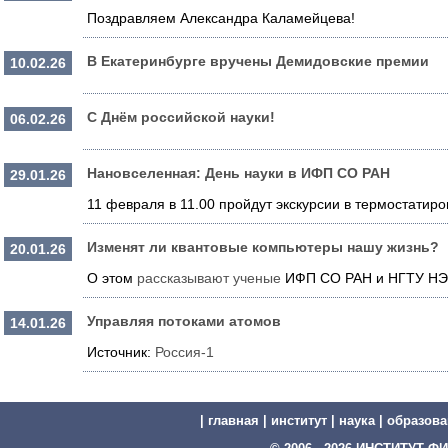
Поздравляем Александра Каламейцева!
В Екатеринбурге вручены Демидовские премии
10.02.26
С Днём российской науки!
06.02.26
Нановселенная: День науки в ИФП СО РАН
29.01.26
11 февраля в 11.00 пройдут экскурсии в термостатир
Изменят ли квантовые компьютеры нашу жизнь?
20.01.26
О этом
рассказывают ученые
ИФП СО РАН и НГТУ НЭТ
Управляя потоками атомов
14.01.26
Источник:
Россия-1
|
главная
|
институт
|
наука
|
образова