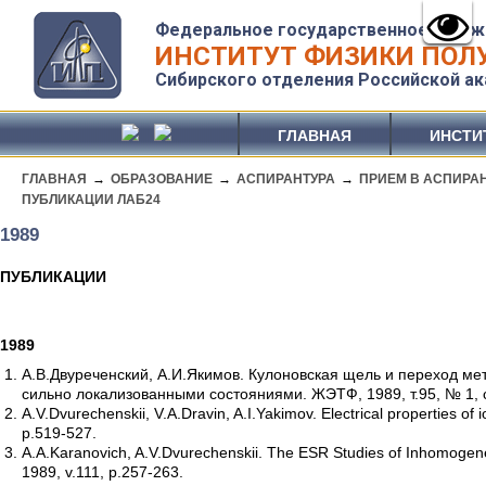
Федеральное государственное бюдж
ИНСТИТУТ ФИЗИКИ ПОЛУ
Сибирского отделения Российской ак
ГЛАВНАЯ
ИНСТИ
ГЛАВНАЯ
→
ОБРАЗОВАНИЕ
→
АСПИРАНТУРА
→
ПРИЕМ В АСПИРА
ПУБЛИКАЦИИ ЛАБ24
1989
ПУБЛИКАЦИИ
1989
А.В.Двуреченский, А.И.Якимов. Кулоновская щель и переход ме
сильно локализованными состояниями. ЖЭТФ, 1989, т.95, № 1, 
A.V.Dvurechenskii, V.A.Dravin, A.I.Yakimov. Electrical properties of 
p.519-527.
A.A.Karanovich, A.V.Dvurechenskii. The ESR Studies of Inhomogeneo
1989, v.111, p.257-263.