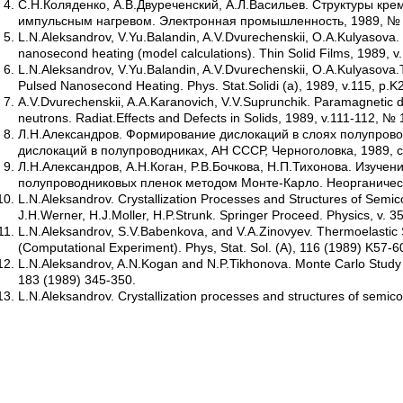
С.Н.Коляденко, А.В.Двуреченский, А.Л.Васильев. Структуры к
импульсным нагревом. Электронная промышленность, 1989, № 4
L.N.Aleksandrov, V.Yu.Balandin, A.V.Dvurechenskii, O.A.Kulyasova. Re
nanosecond heating (model calculations). Thin Solid Films, 1989, v
L.N.Aleksandrov, V.Yu.Balandin, A.V.Dvurechenskii, O.A.Kulyasova.T
Pulsed Nanosecond Heating. Phys. Stat.Solidi (a), 1989, v.115, p.K
A.V.Dvurechenskii, A.A.Karanovich, V.V.Suprunchik. Paramagnetic def
neutrons. Radiat.Effects and Defects in Solids, 1989, v.111-112, № 
Л.Н.Александров. Формирование дислокаций в слоях полупроводн
дислокаций в полупроводниках, АН СССР, Черноголовка, 1989, с
Л.Н.Александров, А.Н.Коган, P.В.Бочкова, Н.П.Тихонова. Изуч
полупроводниковых пленок методом Монте-Карло. Неорганическ
L.N.Aleksandrov. Crystallization Processes and Structures of Semico
J.H.Werner, H.J.Moller, H.P.Strunk. Springer Proceed. Physics, v. 3
L.N.Aleksandrov, S.V.Babenkova, and V.A.Zinovyev. Thermoelastic Str
(Computational Experiment). Phys, Stat. Sol. (A), 116 (1989) K57-6
L.N.Aleksandrov, A.N.Kogan and N.P.Tikhonova. Monte Carlo Study 
183 (1989) 345-350.
L.N.Aleksandrov. Crystallization processes and structures of semico