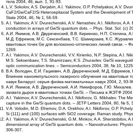
тела 2004, 46, вып. 1, 91-93.
L.V. Sokolov, A.S. Derjabin, A.I. Yakimov, O.P. Pchelyakov, A.V. Dv
CaF2/Ge/CaF2/Si Heteroepitaxial System and the Development of Tu
State 2004, 46, № 1, 56-59.
A.I. Yakimov, A.V. Dvurechenskii, A.V. Nenashev, A.I. Nikiforov, A
conduction in arrays of Ge/Si quantum dots. – Phys. Stat. Sol. (c) 2
А.И. Якимов, А.В. Двуреченский, В.В. Кириенко, Н.П. Степина, А
М.Д. Ефремов, М.С. Сексенбаев, Т.С. Шамирзаев, К.С. Журавл
квантовых точек Ge для волоконно-оптических линий связи. – Фи
1269.
A.I. Yakimov, A.V. Dvurechenskii, V.V. Kirienko, N.P. Stepina, A.I. Ni
M.S. Seksenbaev, T.S. Shamirzaev, K.S. Zhuravlev. Ge/Si waveguide 
optic communication lines. – Semiconductors 2004, 38, № 10, 122
В.А. Володин, Е.И. Гацкевич, А.В. Двуреченский, М.Д. Ефремов, 
Влияние наноимпульсного лазерного облучения на квантовые то
навук Беларусi: серыя физiка-матэматычных навук 2004, 2, 93-9
А.И. Якимов, А.В. Двуреченский, А.И. Никифоров, Г.Ю. Михале
захвата дырок в квантовых точках Ge/Si. – Письма в ЖЭТФ 2004 8
A.I. Yakimov, A.V. Dvurechenskii, A.I. Nikiforov, G. Mikhalev. The M
capture in the Ge/Si quantum dots. – JETP Letters 2004, 80, № 5, 
V.A. Volodin, M.D. Efremov, D.A. Orekhov, A.I. Nikiforov, O.P. Pchel
Si (111) and (100) surfaces with SiO2 coverage: Raman study. Phy
A.I. Yakimov, A.V. Dvurechenskii, G.M. Minkov, A.A. Sherstobitov, A.
dimensional array of Ge/Si quantum dots. – Nanostructures: Physic
306-307.