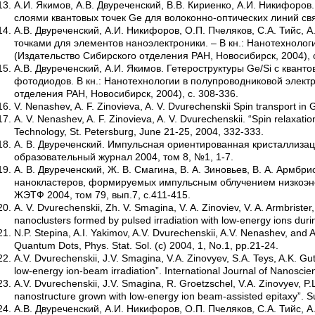
А.И. Якимов, А.В. Двуреченский, В.В. Кириенко, А.И. Никифоро
слоями квантовых точек Ge для волоконно-оптических линий связ
А.В. Двуреченский, А.И. Никифоров, О.П. Пчеляков, С.А. Тийс, 
точками для элементов наноэлектроники. – В кн.: Нанотехнологи
(Издательство Сибирского отделения РАН, Новосибирск, 2004), с
А.В. Двуреченский, А.И. Якимов. Гетероструктуры Ge/Si с кван
фотодиодов. В кн.: Нанотехнологии в полупроводниковой электр
отделения РАН, Новосибирск, 2004), с. 308-336.
V. Nenashev, A. F. Zinovieva, A. V. Dvurechenskii Spin transport in
A. V. Nenashev, A. F. Zinovieva, A. V. Dvurechenskii. “Spin relaxat
Technology, St. Petersburg, June 21-25, 2004, 332-333.
А. В. Двуреченский. Импульсная ориентированная кристаллизац
образовательный журнал 2004, том 8, №1, 1-7.
А. В. Двуреченский, Ж. В. Смагина, В. А. Зиновьев, В. А. Армбр
нанокластеров, формируемых импульсным облучением низкоэнер
ЖЭТФ 2004, том 79, вып.7, с.411-415.
A. V. Dvurechenskii, Zh. V. Smagina, V. A. Zinoviev, V. A. Armbriste
nanoclusters formed by pulsed irradiation with low-energy ions duri
N.P. Stepina, A.I. Yakimov, A.V. Dvurechenskii, A.V. Nenashev, and A.
Quantum Dots, Phys. Stat. Sol. (c) 2004, 1, No.1, pp.21-24.
A.V. Dvurechenskii, J.V. Smagina, V.A. Zinovyev, S.A. Teys, A.K. Gu
low-energy ion-beam irradiation”. International Journal of Nanoscie
A.V. Dvurechenskii, J.V. Smagina, R. Groetzschel, V.A. Zinovyev, P.
nanostructure grown with low-energy ion beam-assisted epitaxy”. 
А.В. Двуреченский, А.И. Никифоров, О.П. Пчеляков, С.А. Тийс, 