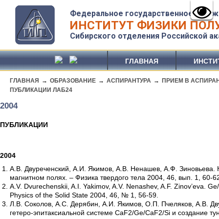
Федеральное государственное бюдж
ИНСТИТУТ ФИЗИКИ ПОЛУ
Сибирского отделения Российской ак
ГЛАВНАЯ
ИНСТИ
ГЛАВНАЯ
→
ОБРАЗОВАНИЕ
→
АСПИРАНТУРА
→
ПРИЕМ В АСПИРА
ПУБЛИКАЦИИ ЛАБ24
2004
ПУБЛИКАЦИИ
2004
А.В. Двуреченский, А.И. Якимов, А.В. Ненашев, А.Ф. Зиновьева.
магнитном полях. – Физика твердого тела 2004, 46, вып. 1, 60-6
A.V. Dvurechenskii, A.I. Yakimov, A.V. Nenashev, A.F. Zinov’eva. Ge
Physics of the Solid State 2004, 46, № 1, 56-59.
Л.В. Соколов, А.С. Дерябин, А.И. Якимов, О.П. Пчеляков, А.В.
гетеро-эпитаксиальной системе CaF2/Ge/CaF2/Si и создание ту