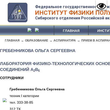
Федеральное государственное бюдж
ИНСТИТУТ ФИЗИКИ ПОЛУ
Сибирского отделения Российской ак
ГЛАВНАЯ
ИНСТИ
ГЛАВНАЯ
→
ОБРАЗОВАНИЕ
→
АСПИРАНТУРА
→
ПРИЕМ В АСПИРА
ГРЕБЕННИКОВА ОЛЬГА СЕРГЕЕВНА
ЛАБОРАТОРИЯ ФИЗИКО-ТЕХНОЛОГИЧЕСКИХ ОСНОВ
СОЕДИНЕНИЙ А
В
2
6
СОТРУДНИКИ
Гребенникова Ольга Сергеевна
техник I категории
тел. 333-38-85
312 ТК