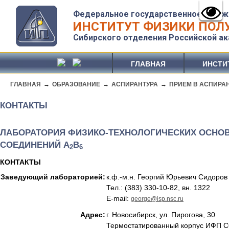
Федеральное государственное бюдж
ИНСТИТУТ ФИЗИКИ ПОЛУ
Сибирского отделения Российской ак
ГЛАВНАЯ
ИНСТИ
ГЛАВНАЯ
→
ОБРАЗОВАНИЕ
→
АСПИРАНТУРА
→
ПРИЕМ В АСПИРА
КОНТАКТЫ
ЛАБОРАТОРИЯ ФИЗИКО-ТЕХНОЛОГИЧЕСКИХ ОСНОВ
СОЕДИНЕНИЙ А
В
2
6
КОНТАКТЫ
Заведующий лабораторией:
к.ф.-м.н. Георгий Юрьевич Сидоров
Тел.: (383) 330-10-82, вн. 1322
E-mail:
george@isp.nsc.ru
Адрес:
г. Новосибирск, ул. Пирогова, 30
Термостатированный корпус ИФП С