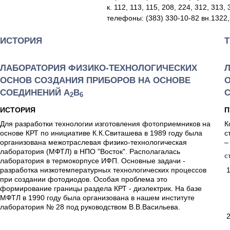
к. 112, 113, 115, 208, 224, 312, 313,
телефоны: (383) 330-10-82 вн.1322,
ИСТОРИЯ
ЛАБОРАТОРИЯ ФИЗИКО-ТЕХНОЛОГИЧЕСКИХ
ОСНОВ СОЗДАНИЯ ПРИБОРОВ НА ОСНОВЕ
СОЕДИНЕНИЙ А
В
2
6
ИСТОРИЯ
П
Для разработки технологии изготовления фотоприемников на
К
основе КРТ по инициативе К.К.Свиташева в 1989 году была
с
организована межотраслевая физико-технологическая
–
лаборатория (МФТЛ) в НПО "Восток". Располагалась
с
лаборатория в термокорпусе ИФП. Основные задачи -
разработка низкотемпературных технологических процессов
при создании фотодиодов. Особая проблема это
формирование границы раздела КРТ - диэлектрик. На базе
МФТЛ в 1990 году была организована в нашем институте
лаборатория № 28 под руководством В.В.Васильева.