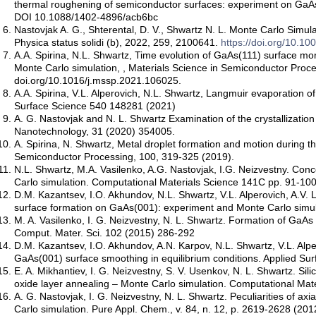
thermal roughening of semiconductor surfaces: experiment on GaAs
DOI 10.1088/1402-4896/acb6bc
Nastovjak A. G., Shterental, D. V., Shwartz N. L. Monte Carlo Simul
Physica status solidi (b), 2022, 259, 2100641.
https://doi.org/10.1
A.A. Spirina, N.L. Shwartz, Time evolution of GaAs(111) surface m
Monte Carlo simulation, , Materials Science in Semiconductor Proce
doi.org/10.1016/j.mssp.2021.106025.
A.A. Spirina, V.L. Alperovich, N.L. Shwartz, Langmuir evaporation 
Surface Science 540 148281 (2021)
A. G. Nastovjak and N. L. Shwartz Examination of the crystallization
Nanotechnology, 31 (2020) 354005.
A. Spirina, N. Shwartz, Metal droplet formation and motion during t
Semiconductor Processing, 100, 319-325 (2019).
N.L. Shwartz, M.A. Vasilenko, A.G. Nastovjak, I.G. Neizvestny. Con
Carlo simulation. Computational Materials Science 141C pp. 91-100
D.M. Kazantsev, I.O. Akhundov, N.L. Shwartz, V.L. Alperovich, A.V. 
surface formation on GaAs(001): experiment and Monte Carlo simulati
M. A. Vasilenko, I. G. Neizvestny, N. L. Shwartz. Formation of GaAs
Comput. Mater. Sci. 102 (2015) 286-292
D.M. Kazantsev, I.O. Akhundov, A.N. Karpov, N.L. Shwartz, V.L. Alpe
GaAs(001) surface smoothing in equilibrium conditions. Applied Su
E. A. Mikhantiev, I. G. Neizvestny, S. V. Usenkov, N. L. Shwartz. Sil
oxide layer annealing – Monte Carlo simulation. Computational Mate
A. G. Nastovjak, I. G. Neizvestny, N. L. Shwartz. Peculiarities of ax
Carlo simulation. Pure Appl. Chem., v. 84, n. 12, p. 2619-2628 (201