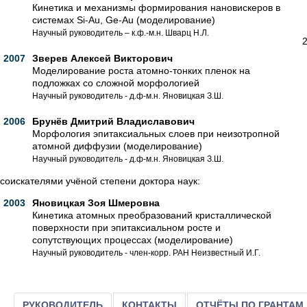
Кинетика и механизмы формирования нановискеров в
системах Si-Au, Ge-Au (моделирование)
Научный руководитель – к.ф.-м.н. Шварц Н.Л.
2007
Зверев Алексей Викторович
Моделирование роста атомно-тонких пленок на
подложках со сложной морфологией
Научный руководитель - д.ф-м.н. Яновицкая З.Ш.
2006
Брунёв Дмитрий Владиславович
Морфология эпитаксиальных слоев при неизотропной
атомной диффузии (моделирование)
Научный руководитель - д.ф-м.н. Яновицкая З.Ш.
соискателями учёной степени доктора наук:
2003
Яновицкая Зоя Шмеровна
Кинетика атомных преобразований кристаллической
поверхности при эпитаксиальном росте и
сопутствующих процессах (моделирование)
Научный руководитель - член-корр. РАН Неизвестный И.Г.
РУКОВОДИТЕЛЬ
КОНТАКТЫ
ОТЧЁТЫ ПО ГРАНТАМ