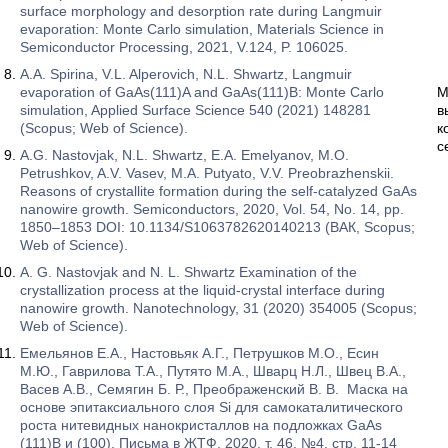
surface morphology and desorption rate during Langmuir
evaporation: Monte Carlo simulation, Materials Science in
Semiconductor Processing, 2021, V.124, P. 106025.
A.A. Spirina, V.L. Alperovich, N.L. Shwartz, Langmuir
evaporation of GaAs(111)A and GaAs(111)B: Monte Carlo
М
simulation, Applied Surface Science 540 (2021) 148281
в
(Scopus; Web of Science).
к
с
A.G. Nastovjak, N.L. Shwartz, E.A. Emelyanov, M.O.
Petrushkov, A.V. Vasev, M.A. Putyato, V.V. Preobrazhenskii.
Reasons of crystallite formation during the self-catalyzed GaAs
nanowire growth. Semiconductors, 2020, Vol. 54, No. 14, pp.
1850–1853 DOI: 10.1134/S1063782620140213 (ВАК, Scopus;
Web of Science).
A. G. Nastovjak and N. L. Shwartz Examination of the
crystallization process at the liquid-crystal interface during
nanowire growth. Nanotechnology, 31 (2020) 354005 (Scopus;
Web of Science).
Емельянов Е.А., Настовьяк А.Г., Петрушков М.О., Есин
М.Ю., Гаврилова Т.А., Путято М.А., Шварц Н.Л., Швец В.А.,
Васев А.В., Семягин Б. Р., Преображенский В. В. Маска на
основе эпитаксиального слоя Si для самокаталитического
роста нитевидных нанокристаллов на подложках GaAs
(111)B и (100). Письма в ЖТФ, 2020, т. 46, №4, стр. 11-14