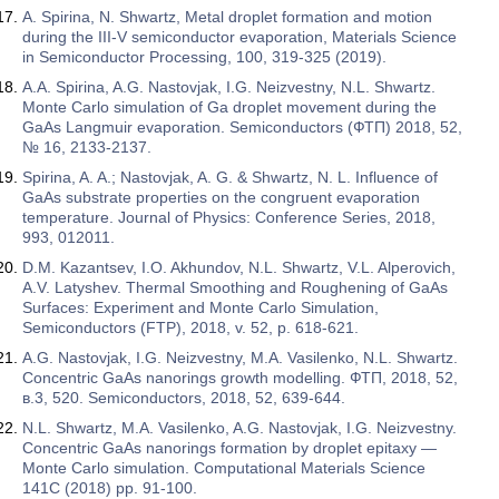
A. Spirina, N. Shwartz, Metal droplet formation and motion
during the III-V semiconductor evaporation, Materials Science
in Semiconductor Processing, 100, 319-325 (2019).
А.А. Spirina, A.G. Nastovjak, I.G. Neizvestny, N.L. Shwartz.
Monte Carlo simulation of Ga droplet movement during the
GaAs Langmuir evaporation. Semiconductors (ФТП) 2018, 52,
№ 16, 2133-2137.
Spirina, A. A.; Nastovjak, A. G. & Shwartz, N. L. Influence of
GaAs substrate properties on the congruent evaporation
temperature. Journal of Physics: Conference Series, 2018,
993, 012011.
D.M. Kazantsev, I.O. Akhundov, N.L. Shwartz, V.L. Alperovich,
A.V. Latyshev. Thermal Smoothing and Roughening of GaAs
Surfaces: Experiment and Monte Carlo Simulation,
Semiconductors (FTP), 2018, v. 52, p. 618-621.
A.G. Nastovjak, I.G. Neizvestny, M.A. Vasilenko, N.L. Shwartz.
Concentric GaAs nanorings growth modelling. ФТП, 2018, 52,
в.3, 520. Semiconductors, 2018, 52, 639-644.
N.L. Shwartz, M.A. Vasilenko, A.G. Nastovjak, I.G. Neizvestny.
Concentric GaAs nanorings formation by droplet epitaxy —
Monte Carlo simulation. Computational Materials Science
141C (2018) pp. 91-100.