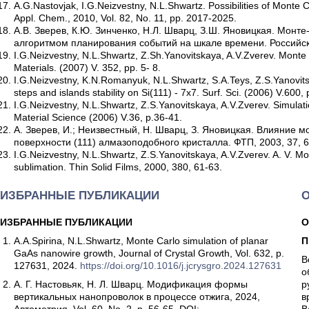
A.G.Nastovjak, I.G.Neizvestny, N.L.Shwartz. Possibilities of Monte
Appl. Chem., 2010, Vol. 82, No. 11, pp. 2017-2025.
А.В. Зверев, К.Ю. Зинченко, Н.Л. Шварц, З.Ш. Яновицкая. Монт
алгоритмом планирования событий на шкале времени. Российские
I.G.Neizvestny, N.L.Shwartz, Z.Sh.Yanovitskaya, A.V.Zverev. Monte 
Materials. (2007) V. 352, pp. 5- 8.
I.G.Neizvestny, K.N.Romanyuk, N.L.Shwartz, S.A.Teys, Z.S.Yanovits
steps and islands stability on Si(111) - 7x7. Surf. Sci. (2006) V.600
I.G.Neizvestny, N.L.Shwartz, Z.S.Yanovitskaya, A.V.Zverev. Simulati
Material Science (2006) V.36, p.36-41.
А. Зверев, И.; Неизвестный, Н. Шварц, З. Яновицкая. Влияние 
поверхности (111) алмазоподобного кристалла. ФТП, 2003, 37, 6
I.G.Neizvestny, N.L.Shwartz, Z.S.Yanovitskaya, A.V.Zverev. A. V. Mo
sublimation. Thin Solid Films, 2000, 380, 61-63.
ИЗБРАННЫЕ ПУБЛИКАЦИИ
ИЗБРАННЫЕ ПУБЛИКАЦИИ
О
A.А.Spirina, N.L.Shwartz, Monte Carlo simulation of planar
П
GaAs nanowire growth, Journal of Crystal Growth, Vol. 632, p.
В
127631, 2024.
https://doi.org/10.1016/j.jcrysgro.2024.127631
о
А. Г. Настовьяк, Н. Л. Шварц. Модификация формы
р
вертикальных нанопроволок в процессе отжига, 2024,
в