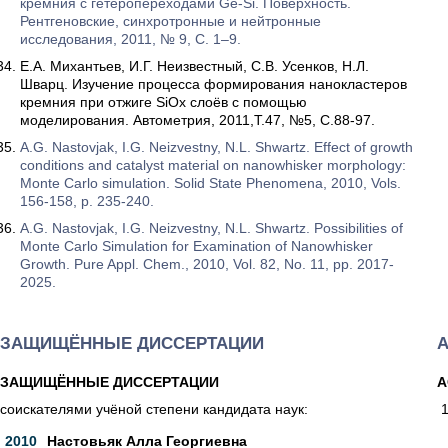
кремния с гетеропереходами Ge-Si. Поверхность.
Рентгеновские, синхротронные и нейтронные
исследования, 2011, № 9, С. 1–9.
Е.А. Михантьев, И.Г. Неизвестный, С.В. Усенков, Н.Л.
Шварц. Изучение процесса формирования нанокластеров
кремния при отжиге SiOx слоёв с помощью
моделирования. Автометрия, 2011,Т.47, №5, С.88-97.
A.G. Nastovjak, I.G. Neizvestny, N.L. Shwartz. Effect of growth
conditions and catalyst material on nanowhisker morphology:
Monte Carlo simulation. Solid State Phenomena, 2010, Vols.
156-158, p. 235-240.
A.G. Nastovjak, I.G. Neizvestny, N.L. Shwartz. Possibilities of
Monte Carlo Simulation for Examination of Nanowhisker
Growth. Pure Appl. Chem., 2010, Vol. 82, No. 11, pp. 2017-
2025.
ЗАЩИЩЁННЫЕ ДИССЕРТАЦИИ
ЗАЩИЩЁННЫЕ ДИССЕРТАЦИИ
А
соискателями учёной степени кандидата наук:
2010
Настовьяк Алла Георгиевна