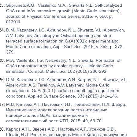
Suprunets A.G., Vasilenko M.A., Shwartz N.L. Self-catalyzed
GaAs and InAs nanowires growth (Monte Carlo simulation),
Journal of Physics: Conference Series. 2016. V. 690. p.
012011.
D.M. Kazantsev, I.O. Akhundov, N.L. Shwartz, V.L. Alperovich,
A.V. Latyshev, Anisotropy in Ostwald ripening and step-
terraced surface formation on GaAs(001): experiment and
Monte Carlo simulation, Appl. Surf. Sci., 2015, v. 359, p. 372-
379.
M.A. Vasilenko, I.G. Neizvestny, N.L. Shwartz. Formation of
GaAs nanostructures by droplet epitaxy — Monte Carlo
simulation. Comput. Mater. Sci. 102 (2015) 286-292.
D.M. Kazantsev, I.O. Akhundov, A.N. Karpov, N.L. Shwartz, V.L.
Alperovich, A.S. Terekhov, A.V. Latyshev. Monte Carlo
simulation of GaAs(0 0 1) surface smoothing in equilibrium
conditions. Applied Surface Science, 333 (2015) 141–146.
М.В. Князева А.Г. Настовьяк, И.Г. Неизвестный, Н.Л. Шварц.
Имитационное моделирование роста нитевидных
нанокристаллов GaAs: каталитический и
самокаталитический рост. ФТП, 2015, 49, 63-70.
Карпов А.Н., Зверев А.В., Настовьяк А.Г., Усенков С.В.,
Шварц Н.Л. Решеточная модель Монте-Карло для изучения