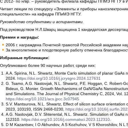
С 2012- по н/вр. – руководитель филиала кафедры ППМЭ НГТУ в
Читает лекции по спецкурсу «Элементы и приборы наноэлектроник
специальности» на кафедре ППиМЭ НГТУ.
Руководство студентами и аспирантами.
Под руководством Н.Л.Шварц защищена 1 кандидатская диссертаци
Премии и награды:
2006 г. награждена Почетной грамотой Российской академии на
За многолетнюю и плодотворную работу отмечена благодарно
Избранные публикации:
Опубликовано более 90 научных работ, среди них:
A.A. Spirina, N.L. Shwartz, Monte Carlo simulation of planar GaAs n
2024.
https://doi.org/10.1016/j.jcrysgro.2024.127631
G. Tsamo, A.G. Nastovjak, N.L. Shwartz, P.E. Hoggan, C. Robert-Goum
Bideux, G. Monier. Growth Mechanisms of GaN/GaAs Nanostructure
and Simulations. The Journal of Physical Chemistry C, 2024, Vol. 1
https://doi.org/10.1021/acs.jpcc.3c07945
S.V. Mantsurova, N.L. Shwartz, Effect of silicon surface orientation
2023, 103193, ISSN 2468-0230,
https://doi.org/10.1016/j.surfin.2
A.G. Nastovjak, D.V. Shterental, N.L. Shwartz. Simulation of GaAs
112310.
https://doi.org/10.1016/j.commatsci.2023.112310
.
D M Kazantsev, I O Akhundov, A S Kozhuhov, V S Khoroshilov, N L Sh