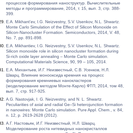
процессов формирования наноструктур. Вычислительные
методы и программирование, 2014, т. 15, вып. 3, стр. 388-
399.
E.A. Mikhant’ev, I.G. Neizvestny, S.V. Usenkov, N.L. Shwartz.
Monte Carlo Simulation of the Effect of Silicon Monoxide on
Silicon-Nanocluster Formation. Semiconductors, 2014, V. 48,
No. 7, pp. 891-898.
E.A. Mikhantiev, I.G. Neizvestny, S.V. Usenkov, N.L. Shwartz.
Silicon monoxide role in silicon nanocluster formation during
Si-rich oxide layer annealing – Monte Carlo simulation.
Computational Materials Science, 90, 99 – 105, 2014.
Е.А. Михантьев, И.Г. Неизвестный, С.В. Усенков, Н.Л.
Шварц. Влияние монооксида кремния на процесс
формирования кремниевых нанокластеров
(моделирование методом Монте-Карло) ФТП, 2014, том 48,
вып. 7, стр. 917-925.
A.G. Nastovjak, I. G. Neizvestny, and N. L. Shwartz.
Peculiarities of axial and radial Ge–Si heterojunction formation
in nanowires: Monte Carlo simulation. Pure Appl. Chem., v. 84,
n. 12, p. 2619-2628 (2012).
А.Г. Настовьяк, И.Г. Неизвестный, Н.Л. Шварц.
Моделирование роста нитевидных нанокристаллов