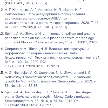
(ВАК, РИНЦ, WoS, Scopus).
А. Г. Настовьяк, А. Г. Усенкова, Н. Л. Шварц, И. Г.
Неизвестный. Роль реадсорбции в формировании
вертикальных нанопроволок AIIIBV при
самокаталитическом росте. Микроэлектроника, 2020, T. 49,
№ 3, стр. 179-185 (ВАК, РИНЦ, Scopus)
Spirina A. A., Shwartz N. L. Influence of gallium and arsenic
deposition rates on the GaAs planar nanowire morphology.
Journal of Physics: Conference Series, 1482, p 12007, 2020.
Спирина А. А., Шварц Н. Л. Влияние температуры на
морфологию планарных нанопроволок GaAs
(моделирование). Физика и техника полупроводников, т. 54,
№2, с. 160-164, 2020. DOI:
10.21883/FTP.2020.02.48911.9270
A. G. Nastovjak, A. G. Usenkova, N. L. Shwartz, and I. G.
Neizvestny. Examination of self-catalyzed III–V Nanowire
growth by Monte Carlo simulation. Semiconductors, 2019, v.
53, No. 16, pp. 62-65.
Spirina A. A., Neizvestny I. G., Shwartz N. L. Initial stages of
planar GaAs nanowire growth – Monte Carlo simulation.
Semiconductors, v. 53, №16, p. 81-84, 2019. Doi
10.1134/S1063782619120297