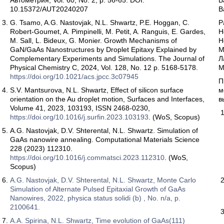
Автометрия, Vol. 60, No. 2, p. 56-65. DOI:
В
10.15372/AUT20240207
В
G. Tsamo, A.G. Nastovjak, N.L. Shwartz, P.E. Hoggan, C.
Р
Robert-Goumet, A. Pimpinelli, M. Petit, A. Ranguis, E. Gardes,
Н
M. Sall, L. Bideux, G. Monier. Growth Mechanisms of
Н
GaN/GaAs Nanostructures by Droplet Epitaxy Explained by
М
Complementary Experiments and Simulations. The Journal of
Л
Physical Chemistry C, 2024, Vol. 128, No. 12 p. 5168-5178.
М
https://doi.org/10.1021/acs.jpcc.3c07945
П
S.V. Mantsurova, N.L. Shwartz, Effect of silicon surface
м
orientation on the Au droplet motion, Surfaces and Interfaces,
в
Volume 41, 2023, 103193, ISSN 2468-0230,
https://doi.org/10.1016/j.surfin.2023.103193
. (WoS, Scopus)
A.G. Nastovjak, D.V. Shterental, N.L. Shwartz. Simulation of
GaAs nanowire annealing. Computational Materials Science
228 (2023) 112310.
https://doi.org/10.1016/j.commatsci.2023.112310
. (WoS,
Scopus)
A.G. Nastovjak, D.V. Shterental, N.L. Shwartz, Monte Carlo
Simulation of Alternate Pulsed Epitaxial Growth of GaAs
Nanowires, 2022, physica status solidi (b) , No. n/a, p.
2100641.
A.A. Spirina, N.L. Shwartz, Time evolution of GaAs(111)