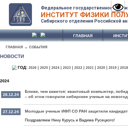
Федеральное государственное бюдж
ИНСТИТУТ ФИЗИКИ ПОЛУ
Сибирского отделения Российской ак
ГЛАВНАЯ
ИНСТИ
ГЛАВНАЯ
→
СОБЫТИЯ
НОВОСТИ
ГОД:
|
|
|
|
|
|
|
|
2026
2025
2024
2023
2022
2021
2020
2019
201
2024
Ближе, чем кажется: квантовый компьютер, побед
28.12.24
– об этом говорили сибирские ученые на нового
Молодые ученые ИФП СО РАН защитили кандидат
27.12.24
Поздравляем Нину Курусь и Вадима Русецкого!