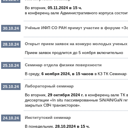
Во вторник,
05.11.2024
в 15 ч.
в конференц-зале Административного корпуса состои
Учёные ИФП СО РАН примут участие в форуме «Зо
30.10.24
Открыт прием заявок на конкурс молодых ученых
28.10.24
Прием заявок продлится до 5 ноября включительно
Семинар отдела физики поверхности
25.10.24
В среду,
6 ноября 2024, в 15 часов
в КЗ ТК Семинар 
Лабораторный семинар
25.10.24
Во вторник,
29 октября 2024 г.
в конференц-зале ТК в
диссертации «In situ пассивированные SiN/AlN/GaN г
закрытых СВЧ транзисторов».
Институтский семинар
24.10.24
В понедельник,
28.10.2024
в 15 ч.