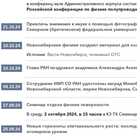
в конференц-зале Административного корпуса состои
Российской конференции по физике полупроводн
Привлечь внимание к науке с помощью фотограф
21.10.24
Северном (Арктическом) федеральном университ
Новосибирские физики создают материал для со
10.10.24
Источник:
Вести-Новосибирск
,
телеканал ОТС
Глава РАН поздравил академика Александра Асе
10.10.24
Сотрудники ИФП СО РАН удостоены наград Минобр
08.10.24
Новосибирской области, мэрии Новосибирска, С
Семинар отдела физики поверхности
27.09.24
В среду,
2 октября 2024, в 15 часов
в КЗ ТК Семинар
Новые горизонты эпитаксиального роста: исслед
25.09.24
атомарном уровне