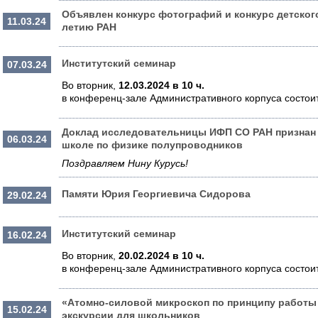
Объявлен конкурс фотографий и конкурс детског
11.03.24
летию РАН
Институтский семинар
07.03.24
Во вторник,
12.03.2024
в 10 ч.
в конференц-зале Административного корпуса состои
Доклад исследовательницы ИФП СО РАН признан 
06.03.24
школе по физике полупроводников
Поздравляем Нину Курусь!
Памяти Юрия Георгиевича Сидорова
29.02.24
Институтский семинар
16.02.24
Во вторник,
20.02.2024
в 10 ч.
в конференц-зале Административного корпуса состои
«Атомно-силовой микроскоп по принципу работы
15.02.24
экскурсии для школьников