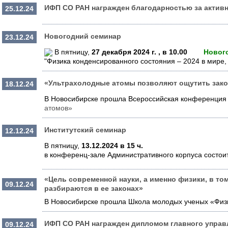
ИФП СО РАН награжден благодарностью за активн
25.12.24
Новогодний семинар
23.12.24
В пятницу,
27 декабря 2024 г. , в 10.00
Новогод
"Физика конденсированного состояния – 2024 в мире, 
«Ультрахолодные атомы позволяют ощутить зако
18.12.24
В Новосибирске прошла Всероссийская конференция
атомов»
Институтский семинар
12.12.24
В пятницу,
13.12.2024
в 15 ч.
в конференц-зале Административного корпуса состои
«Цель современной науки, а именно физики, в то
09.12.24
разбираются в ее законах»
В Новосибирске прошла Школа молодых ученых «Физи
ИФП СО РАН награжден дипломом главного управ
09.12.24