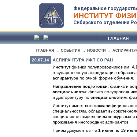
Федеральное государств
ИНСТИТУТ ФИЗИ
Сибирского отделения Ро
ГЛАВНАЯ
ГЛАВНАЯ
→
СОБЫТИЯ
→
НОВОСТИ
→
АСПИРАНТУ
20.07.14
АСПИРАНТУРА ИФП СО РАН
Институт физики полупроводников им. А
государственную аккредитацию образова
аспирантуре по очной форме обучения.
Направление подготовки
: физика и ас
специальности
: физика полупроводник
и докторантуру по
специальностям
: фи
Институт имеет высококвалифицированн
специальностям, обладает высокотехнол
специалистов выделением конкурсных и 
проживания иногородних аспирантов.
Приём документов -
с 1 июня по 19 июня