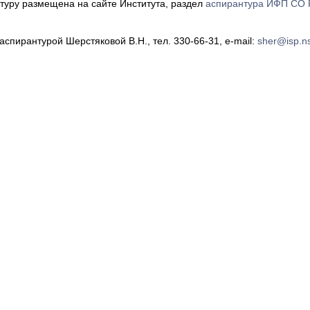
уру размещена на сайте Института, раздел
аспирантура ИФП СО
спирантурой Шерстяковой В.Н., тел. 330-66-31, e-mail:
sher@isp.ns