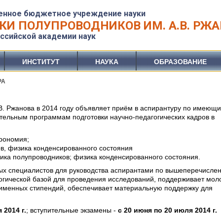
енное бюджетное учреждение науки
КИ ПОЛУПРОВОДНИКОВ ИМ. А.В. РЖ
ссийской академии наук
ИНСТИТУТ
НАУКА
ОБРАЗОВАНИЕ
РА
.В. Ржанова в 2014 году объявляет приём в аспирантуру по имеющ
тельным программам подготовки научно-педагогических кадров в
трономия;
ов, физика конденсированного состояния
зика полупроводников; физика конденсированного состояния.
ых специалистов для руководства аспирантами по вышеперечисле
огической базой для проведения исследований, поддерживает мол
именных стипендий, обеспечивает материальную поддержку для
 2014 г.
; вступительные экзамены -
с 20 июня по 20 июля 2014 г.