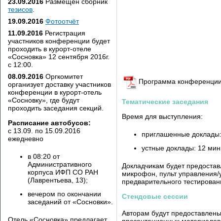
23.09.2016
Размещён сборник
тезисов
.
19.09.2016
Фотоотчёт
11.09.2016
Регистрация
участников конференции будет
проходить в курорт-отеле
«Сосновка» 12 сентября 2016г.
с 12:00.
08.09.2016
Оргкомитет
Программа конференци
организует доставку участников
конференции в курорт-отель
«Сосновку», где будут
Тематические заседания
проходить заседания секций.
Время для выступления:
Расписание автобусов:
с 13.09. по 15.09.2016
приглашенные доклады: 
ежедневно
устные доклады: 12 мин.
в 08:20 от
Административного
Докладчикам будет предоста
корпуса ИФП СО РАН
микрофон, пульт управления/у
(Лаврентьева, 13);
предварительного тестирова
вечером по окончании
Стендовые сессии
заседаний от «Сосновки».
Авторам будут предоставлены
Отель «Сосновка» предлагает
презентационных материалов