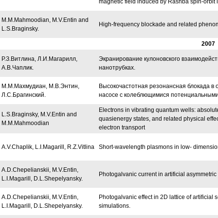
magnetic field induced by Rashba spin-orbit i
M.M.Mahmoodian, M.V.Entin and
High-frequency blockade and related pheno
L.S.Braginsky.
2007
Р.З.Витлина, Л.И.Магарилл,
Экранирование кулоновского взаимодейст
А.В.Чаплик.
нанотрубках.
М.М.Махмудиан, М.В.Энтин,
Высокочастотная резонансная блокада в
Л.С.Брагинский.
насосе с колеблющимися потенциальными
Electrons in vibrating quantum wells: absolute r
L.S.Braginsky, M.V.Entin and
quasienergy states, and related physical effec
M.M.Mahmoodian
electron transport
A.V.Chaplik, L.I.Magarill, R.Z.Vitlina
Short-wavelength plasmons in low- dimension
A.D.Chepelianskii, M.V.Entin,
Photogalvanic current in artificial asymmetric
L.I.Magarill, D.L.Shepelyansky.
A.D.Chepelianskii, M.V.Entin,
Photogalvanic effect in 2D lattice of artificial 
L.I.Magarill, D.L.Shepelyansky.
simulations.