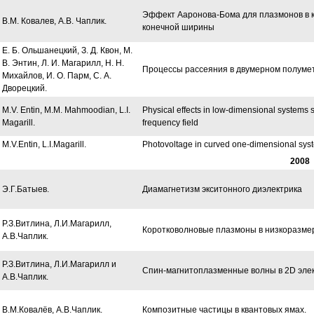
Эффект Ааронова-Бома для плазмонов в 
В.М. Ковалев, А.В. Чаплик.
конечной ширины
Е. Б. Ольшанецкий, З. Д. Квон, М.
В. Энтин, Л. И. Магарилл, Н. Н.
Процессы рассеяния в двумерном полуме
Михайлов, И. О. Парм, С. А.
Дворецкий.
M.V. Entin, M.M. Mahmoodian, L.I.
Physical effects in low-dimensional systems s
Magarill.
frequency field
M.V.Entin, L.I.Magarill.
Photovoltage in curved one-dimensional sys
2008
Э.Г.Батыев.
Диамагнетизм экситонного диэлектрика
Р.З.Витлина, Л.И.Магарилл,
Коротковолновые плазмоны в низкоразме
А.В.Чаплик.
Р.З.Витлина, Л.И.Магарилл и
Спин-магнитоплазменные волны в 2D элек
А.В.Чаплик.
В.М.Ковалёв, А.В.Чаплик.
Композитные частицы в квантовых ямах.