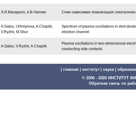
Л.И.Магарилл, А.В.Чаплик
Спин-зависимая локализация электронов 
A.Satou, I.Khmyrova, A.Chaplik,
Spectrum of plasma oscillations in shot diod
V.Ryzhii, M.Shur
electron channel
Plasma oscillations in two-dimensional elect
A.Satou, V.Ryzhii, A.Chaplik
conducting side contacts
|
главная
|
институт
|
наука
|
образова
© 2006 - 2026 ИНСТИТУТ
Обратная связь по рабо