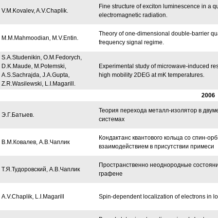
Fine structure of exciton luminescence in a 
V.M.Kovalev, A.V.Chaplik.
electromagnetic radiation.
Theory of one-dimensional double-barrier q
M.M.Mahmoodian, M.V.Entin.
frequency signal regime.
S.A.Studenikin, O.M.Fedorych,
D.K.Maude, M.Potemski,
Experimental study of microwave-induced resi
A.S.Sachrajda, J.A.Gupta,
high mobility 2DEG at mK temperatures.
Z.R.Wasilewski, L.I.Magarill.
2006
Теория перехода металл-изолятор в двум
Э.Г.Батыев.
системах
Кондактанс квантового кольца со спин-ор
В.М.Ковалев, А.В.Чаплик
взаимодействием в присутствии примеси
Пространственно неоднородные состояни
Т.Я.Тудоровский, А.В.Чаплик
графене
A.V.Chaplik, L.I.Magarill
Spin-dependent localization of electrons in