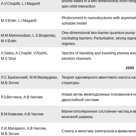
Bound states in a two-dimensional short rang
A.V.Chaplik, L.I.Magarill
spin-orbit interaction
Photocurrent in nanostructures with asymmetri
M.V.Entin, L.I.Magarill
solvable model
One-dimensional two-barrier quantum pump 
M.M.Mahmoodian, L.S.Braginsky,
oscillating barriers: Perturbative, strong-sig
M.V.Entin
regimes
A.Satou, A.Chaplik, V.Ryzhii,
Spectra of standing and traveling plasma wa
M.S.Shur
electron channels
2005
Л.С.Брагинский, М.М.Махмудиан,
Теория одномерного квантового насоса н
М.В.Энтин
структуры
Новая ветвь межподзонных плазмонов в 
Р.З.Витлина, A.В.Чаплик
двухслойной системе
Магнитополяронное состояние частиц в к
В.М.Ковалев, А.В.Чаплик
конечной ширины
Л.И.Магарилл, А.В.Чаплик,
Спектр и кинетика электронов в криволин
М.В.Энтин