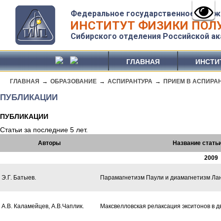
Федеральное государственное бюдж
ИНСТИТУТ ФИЗИКИ ПОЛУ
Сибирского отделения Российской ак
ГЛАВНАЯ
ИНСТИ
ГЛАВНАЯ
→
ОБРАЗОВАНИЕ
→
АСПИРАНТУРА
→
ПРИЕМ В АСПИРА
ПУБЛИКАЦИИ
ПУБЛИКАЦИИ
Статьи за последние 5 лет.
Авторы
Название стать
2009
Э.Г. Батыев.
Парамагнетизм Паули и диамагнетизм Ла
А.В. Каламейцев, А.В.Чаплик.
Максвелловская релаксация экситонов в 