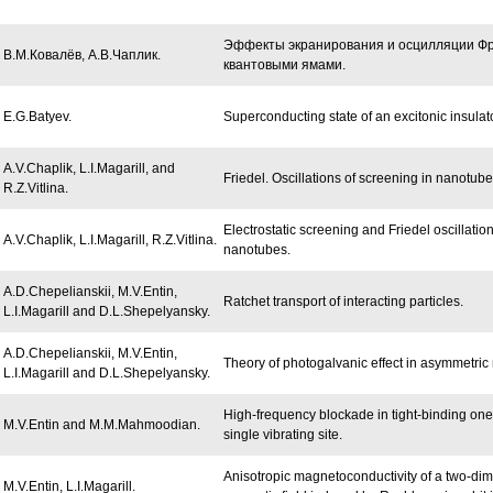
Эффекты экранирования и осцилляции Фри
В.М.Ковалёв, А.В.Чаплик.
квантовыми ямами.
E.G.Batyev.
Superconducting state of an excitonic insulato
A.V.Chaplik, L.I.Magarill, and
Friedel. Oscillations of screening in nanotube
R.Z.Vitlina.
Electrostatic screening and Friedel oscillati
A.V.Chaplik, L.I.Magarill, R.Z.Vitlina.
nanotubes.
A.D.Chepelianskii, M.V.Entin,
Ratchet transport of interacting particles.
L.I.Magarill and D.L.Shepelyansky.
A.D.Chepelianskii, M.V.Entin,
Theory of photogalvanic effect in asymmetric 
L.I.Magarill and D.L.Shepelyansky.
High-frequency blockade in tight-binding one
M.V.Entin and M.M.Mahmoodian.
single vibrating site.
Anisotropic magnetoconductivity of a two-dim
M.V.Entin, L.I.Magarill.