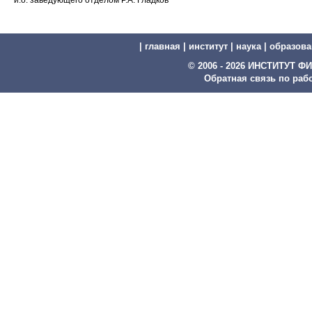
и.о. заведующего отделом Р.А. Гладков
|
главная
|
институт
|
наука
|
образова
© 2006 - 2026 ИНСТИТУТ
Обратная связь по рабо