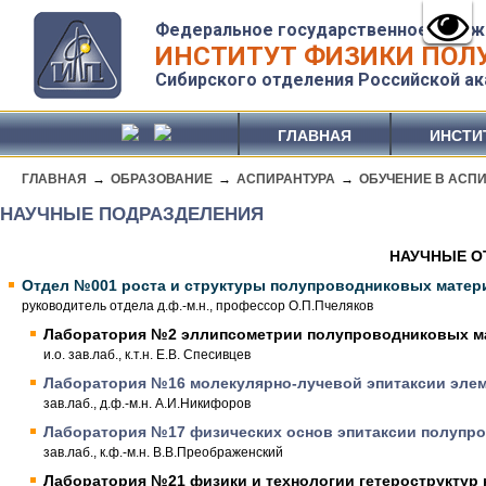
Федеральное государственное бюдж
ИНСТИТУТ ФИЗИКИ ПОЛУ
Сибирского отделения Российской ак
ГЛАВНАЯ
ИНСТИ
ГЛАВНАЯ
→
ОБРАЗОВАНИЕ
→
АСПИРАНТУРА
→
ОБУЧЕНИЕ В АСП
НАУЧНЫЕ ПОДРАЗДЕЛЕНИЯ
НАУЧНЫЕ О
Отдел №001 роста и структуры полупроводниковых матер
руководитель отдела д.ф.-м.н., профессор О.П.Пчеляков
Лаборатория №2 эллипсометрии полупроводниковых ма
и.о. зав.лаб., к.т.н. Е.В. Спесивцев
Лаборатория №16 молекулярно-лучевой эпитаксии эле
зав.лаб., д.ф.-м.н. А.И.Никифоров
Лаборатория №17 физических основ эпитаксии полупро
зав.лаб., к.ф.-м.н. В.В.Преображенский
Лаборатория №21 физики и технологии гетероструктур 