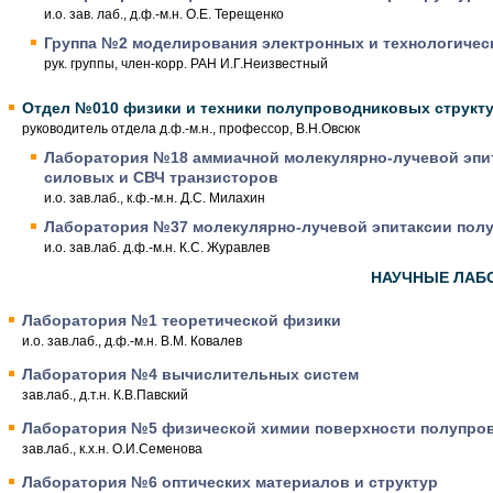
и.о. зав. лаб., д.ф.-м.н. О.Е. Терещенко
Группа №2 моделирования электронных и технологичес
рук. группы, член-корр. РАН И.Г.Неизвестный
Отдел №010 физики и техники полупроводниковых структ
руководитель отдела д.ф.-м.н., профессор, В.Н.Овсюк
Лаборатория №18 аммиачной молекулярно-лучевой эпит
силовых и СВЧ транзисторов
и.о. зав.лаб., к.ф.-м.н. Д.С. Милахин
Лаборатория №37 молекулярно-лучевой эпитаксии пол
и.о. зав.лаб. д.ф.-м.н. К.С. Журавлев
НАУЧНЫЕ ЛАБ
Лаборатория №1 теоретической физики
и.о. зав.лаб., д.ф.-м.н. В.М. Ковалев
Лаборатория №4 вычислительных систем
зав.лаб., д.т.н. К.В.Павский
Лаборатория №5 физической химии поверхности полупров
зав.лаб., к.х.н. О.И.Семенова
Лаборатория №6 оптических материалов и структур