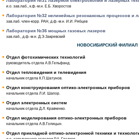
Лаборатория №31 лазерной спектроскопии и лазерных тех
и.о. зав.лаб., к.ф.-м.н. Е.Б. Хворостов
Лаборатория №32 нелинейных резонансных процессов и л
зав.лаб. член-корр. РАН, д.ф.-м.н. И.И. Рябцев
Лаборатория №36 мощных газовых лазеров
зав.лаб., д.ф.-м.н. Д.Э.Закревский
НОВОСИБИРСКИЙ ФИЛИАЛ И
Отдел фотохимических технологий
руководитель отдела А.В.Гельфанд.
Отдел тепловидения и телевидения
начальник отдела К.П.Шатунов.
Отдел конструирования оптико-электронных приборов
начальник отдела Л.И. Шапор.
Отдел электронных систем
начальник отдела Д.Л. Кравченко.
Отдел моделирования оптико-электронных приборов
начальник отдела А.В.Голицын.
Отдел прикладной оптико-электронной техники и технолог