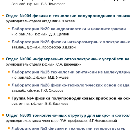
Зав. лаб. к.ф.-м.н. В.А. Тимофеев
Отдел №004 физики и технологии полупроводников пониже
руководитель отдела академик А.Л.Асеев
Лаборатория №20 нанодиагностики и нанолитографии
и. о. зав. лаб., к.ф.-м.н. Д.В. Щеглов
Лаборатория №26 физики низкоразмерных электронных
зав.лаб., д.ф.-м.н., профессор З.Д.Квон
Отдел №006 инфракрасных оптоэлектронных устройств на
руководитель отдела к.ф.-м.н. С.А. Дворецкий
Лаборатория №15 технологии эпитаксии из молекулярн
и.о. зав.лаб., д.ф.-м.н. М.В. Якушев
Лаборатория №28 физико-технологических основ созда
зав.лаб., к.ф.-м.н. Г.Ю. Сидоров
Группа №4 физики полупроводниковых приборов на ос
рук.группы, к.ф.-м.н. В.В. Васильев
Отдел №009 тонкопленочных структур для микро- и фотоэ
руководитель отдела член-корр.РАН, профессор, И.Г.Неизвестный
Лаборатория №3 физики и технологии гетероструктур