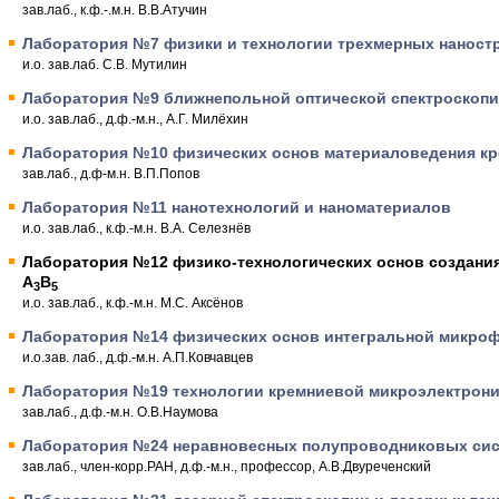
зав.лаб., к.ф.-.м.н. В.В.Атучин
Лаборатория №7 физики и технологии трехмерных наност
и.о. зав.лаб. С.В. Мутилин
Лаборатория №9 ближнепольной оптической спектроскопи
и.о. зав.лаб., д.ф.-м.н., А.Г. Милёхин
Лаборатория №10 физических основ материаловедения к
зав.лаб., д.ф-м.н. В.П.Попов
Лаборатория №11 нанотехнологий и наноматериалов
и.о. зав.лаб., к.ф.-м.н. В.А. Селезнёв
Лаборатория №12 физико-технологических основ создани
A
B
3
5
и.о. зав.лаб., к.ф.-м.н. М.С. Аксёнов
Лаборатория №14 физических основ интегральной микро
и.о.зав. лаб., д.ф.-м.н. А.П.Ковчавцев
Лаборатория №19 технологии кремниевой микроэлектрон
зав.лаб., д.ф.-м.н. О.В.Наумова
Лаборатория №24 неравновесных полупроводниковых си
зав.лаб., член-корр.РАН, д.ф.-м.н., профессор, А.В.Двуреченский