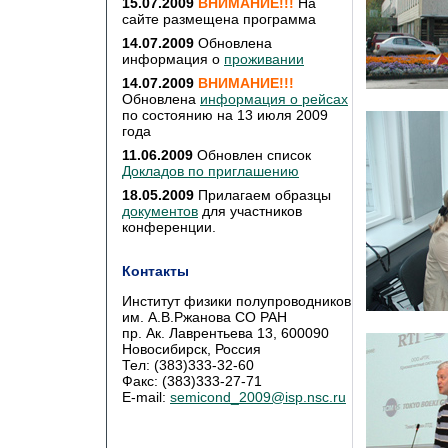
15.07.2009
ВНИМАНИЕ!!!
На
сайте размещена программа
14.07.2009
Обновлена
информация о
проживании
14.07.2009
ВНИМАНИЕ!!!
Обновлена
информация о рейсах
по состоянию на 13 июля 2009
года
11.06.2009
Обновлен список
Докладов по приглашению
18.05.2009
Прилагаем образцы
документов
для участников
конференции.
Контакты
Институт физики полупроводников
им. А.В.Ржанова СО РАН
пр. Ак. Лаврентьева 13, 600090
Новосибирск, Россия
Тел: (383)333-32-60
Факс: (383)333-27-71
E-mail:
semicond_2009@isp.nsc.ru