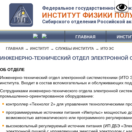
Федеральное государственное бюдж
ИНСТИТУТ ФИЗИКИ ПОЛУ
Сибирского отделения Российской ак
ГЛАВНАЯ
ИНСТИ
ГЛАВНАЯ
→
ИНСТИТУТ
→
СЛУЖБЫ ИНСТИТУТА
→
ИТО ЭС
ИНЖЕНЕРНО-ТЕХНИЧЕСКИЙ ОТДЕЛ ЭЛЕКТРОННОЙ 
ОБ ОТДЕЛЕ
Инженерно-технический отдел электронной системотехники (ИТО 
института. Входит в состав вспомогательных и обслуживающих под
Сотрудниками инженерно-технического отдела электронной систе
промышленно-ориентированное оборудование:
контроллер «Технолог 2» для управления технологическими п
программируемые источники питания «Импульс» мощностью до 1
возможностью автоматического или программного регулировани
высоковольтный регулируемый источник питания (ИП ДБЭ «Эле
электронной пушкой с управляющим эмиссией электродом с нап