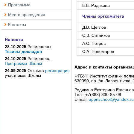
Программа
Е.Е. Родякина
Место проведения
Члены оргкомитета
Контакты
Д.В. Щеглов
С.В. Ситников
Новости
А.С. Петров
28.10.2025
Размещены
Тезисы докладов
С.А. Пономарев
24.10.2025
Размещена
Программа Школы
Адрес и контакты организа
24.09.2025
Открыта
регистрация
участников Школы
ФГБУН Институт физики полу
630090, пр. Ак. Лаврентьева,
Родякина Екатерина Евгеньев
Тел.: +7(383) 330-85-08
E-mail:
appnschool@yandex.ru