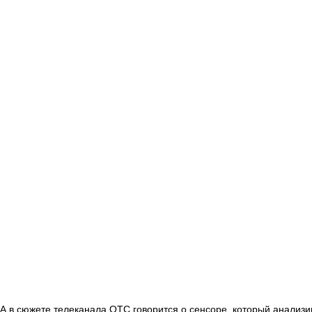
А в сюжете телеканала ОТС говорится о сенсоре, который анализ