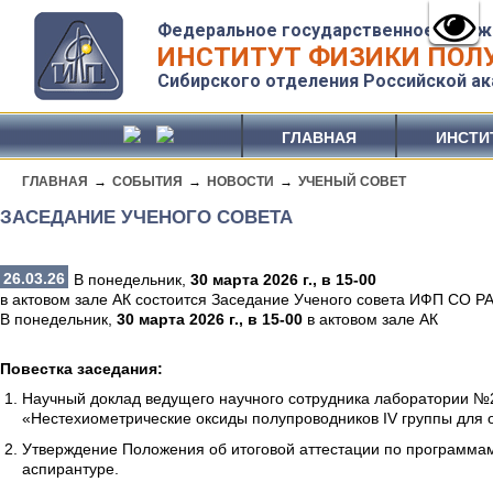
Федеральное государственное бюдж
ИНСТИТУТ ФИЗИКИ ПОЛУ
Сибирского отделения Российской ак
ГЛАВНАЯ
ИНСТИ
ГЛАВНАЯ
→
СОБЫТИЯ
→
НОВОСТИ
→
УЧЕНЫЙ СОВЕТ
ЗАСЕДАНИЕ УЧЕНОГО СОВЕТА
26.03.26
В понедельник,
30 марта 2026 г., в 15-00
в актовом зале АК состоится Заседание Ученого совета ИФП СО Р
В понедельник,
30 марта 2026 г., в 15-00
в актовом зале АК
Повестка заседания:
Научный доклад ведущего научного сотрудника лаборатории №2
«Нестехиометрические оксиды полупроводников IV группы для о
Утверждение Положения об итоговой аттестации по программам 
аспирантуре.