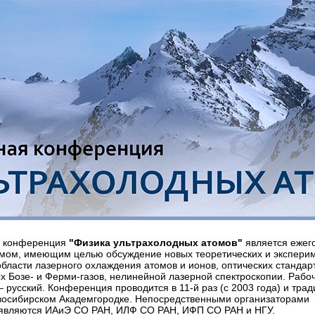
я конференция
"Физика ультрахолодных атомов"
является ежег
мом, имеющим целью обсуждение новых теоретических и экспери
области лазерного охлаждения атомов и ионов, оптических стандар
х Бозе- и Ферми-газов, нелинейной лазерной спектроскопии. Рабо
 русский. Конференция проводится в 11-й раз (с 2003 года) и тра
восибирском Академгородке. Непосредственными организаторами
являются ИАиЭ СО РАН, ИЛФ СО РАН, ИФП СО РАН и НГУ.