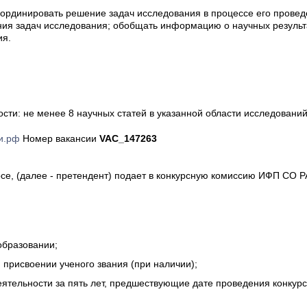
ординировать решение задач исследования в процессе его провед
ния задач исследования; обобщать информацию о научных результ
ия.
сти: не менее 8 научных статей в указанной области исследований
и.рф
Номер вакансии
VAC_147263
рсе, (далее - претендент) подает в конкурсную комиссию ИФП СО 
образовании;
 присвоении ученого звания (при наличии);
еятельности за пять лет, предшествующие дате проведения конкур