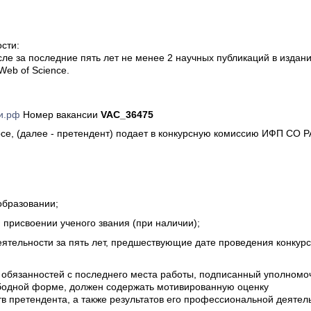
сти:
сле за последние пять лет не менее 2 научных публикаций в издани
eb of Science.
и.рф
Номер вакансии
VAC_36475
рсе, (далее - претендент) подает в конкурсную комиссию ИФП СО 
образовании;
 присвоении ученого звания (при наличии);
еятельности за пять лет, предшествующие дате проведения конкур
 обязанностей с последнего места работы, подписанный уполном
бодной форме, должен содержать мотивированную оценку
в претендента, а также результатов его профессиональной деятель