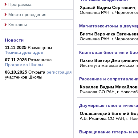
Программа
Храпай Вадим Сергеевич
,
Осипьяна РАН, г. Черноголо
Место проведения
Контакты
Магнитоэкситоны в двуме
Бисти Вероника Евгеньев
Осипьяна РАН, г. Черноголо
Новости
11.11.2025
Размещены
Тезисы докладов
Квантовая биология и би
07.11.2025
Размещена
Лахно Виктор Дмитриеви
Программа Школы
Института математических п
06.10.2025
Открыта
регистрация
участников Школы
Рассеяние и сопротивлен
Ковалев Вадим Михайлов
Ржанова СО РАН, г. Новосиб
Двумерные топологическ
Ольшанецкий Евгений Бо
А.В. Ржанова СО РАН, г. Нов
Выращивание гетеро- и на